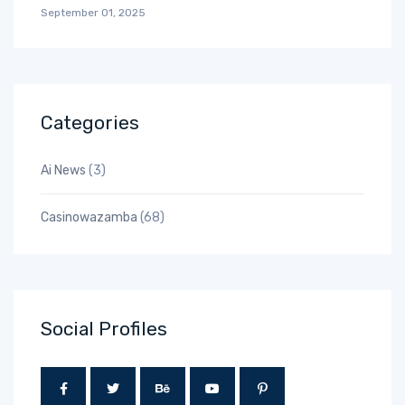
September 01, 2025
Categories
Ai News
(3)
Casinowazamba
(68)
Social Profiles