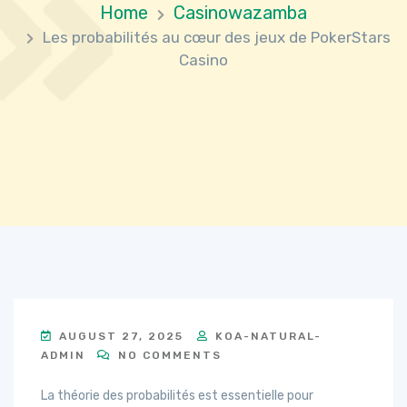
Home
Casinowazamba
Les probabilités au cœur des jeux de PokerStars
Casino
AUGUST 27, 2025
KOA-NATURAL-
ADMIN
NO COMMENTS
La théorie des probabilités est essentielle pour