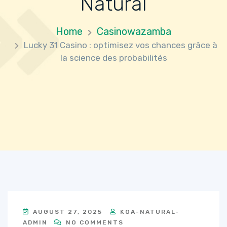
Natural
Home
Casinowazamba
Lucky 31 Casino : optimisez vos chances grâce à
la science des probabilités
AUGUST 27, 2025
KOA-NATURAL-
ADMIN
NO COMMENTS