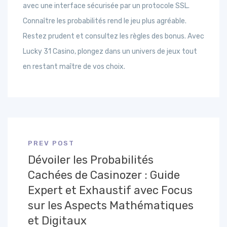
avec une interface sécurisée par un protocole SSL.
Connaître les probabilités rend le jeu plus agréable.
Restez prudent et consultez les règles des bonus. Avec
Lucky 31 Casino, plongez dans un univers de jeux tout
en restant maître de vos choix.
PREV POST
Dévoiler les Probabilités
Cachées de Casinozer : Guide
Expert et Exhaustif avec Focus
sur les Aspects Mathématiques
et Digitaux