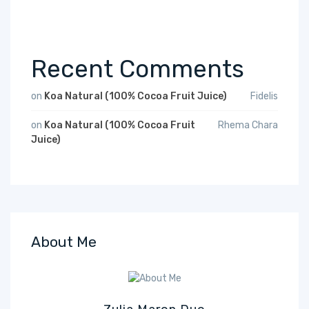
Recent Comments
on
Koa Natural (100% Cocoa Fruit Juice)
Fidelis
on
Koa Natural (100% Cocoa Fruit
Rhema Chara
Juice)
About Me