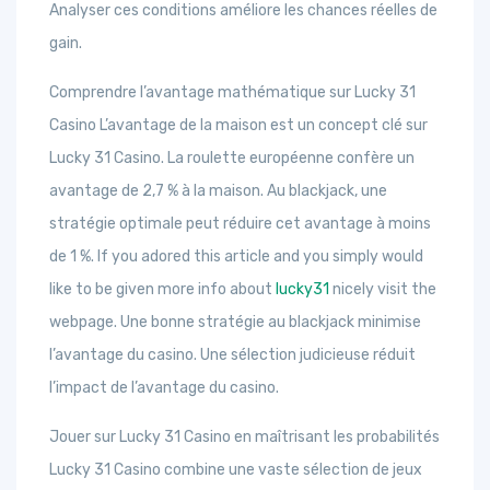
Analyser ces conditions améliore les chances réelles de
gain.
Comprendre l’avantage mathématique sur Lucky 31
Casino L’avantage de la maison est un concept clé sur
Lucky 31 Casino. La roulette européenne confère un
avantage de 2,7 % à la maison. Au blackjack, une
stratégie optimale peut réduire cet avantage à moins
de 1 %. If you adored this article and you simply would
like to be given more info about
lucky31
nicely visit the
webpage. Une bonne stratégie au blackjack minimise
l’avantage du casino. Une sélection judicieuse réduit
l’impact de l’avantage du casino.
Jouer sur Lucky 31 Casino en maîtrisant les probabilités
Lucky 31 Casino combine une vaste sélection de jeux