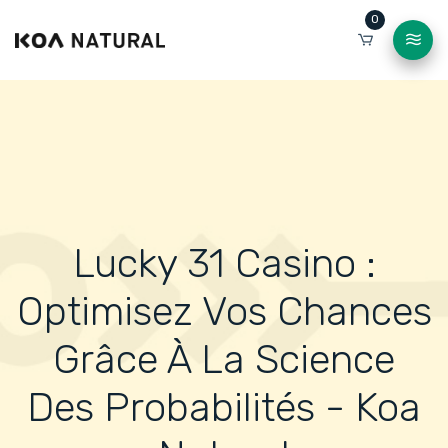
modal-check
0
Lucky 31 Casino :
Optimisez Vos Chances
Grâce À La Science
Des Probabilités - Koa