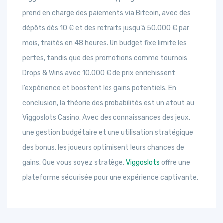
prend en charge des paiements via Bitcoin, avec des
dépôts dès 10 € et des retraits jusqu’à 50.000 € par
mois, traités en 48 heures. Un budget fixe limite les
pertes, tandis que des promotions comme tournois
Drops & Wins avec 10.000 € de prix enrichissent
l’expérience et boostent les gains potentiels. En
conclusion, la théorie des probabilités est un atout au
Viggoslots Casino. Avec des connaissances des jeux,
une gestion budgétaire et une utilisation stratégique
des bonus, les joueurs optimisent leurs chances de
gains. Que vous soyez stratège,
Viggoslots
offre une
plateforme sécurisée pour une expérience captivante.