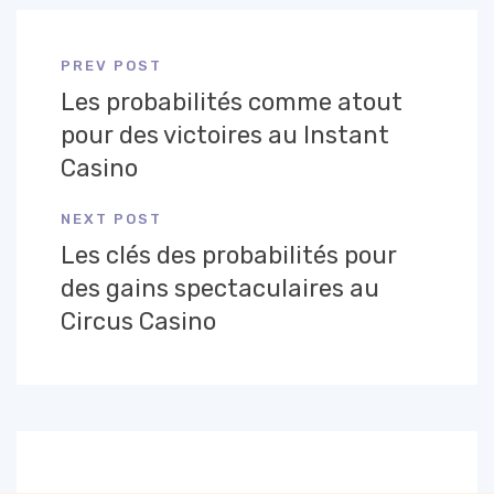
PREV POST
Les probabilités comme atout
pour des victoires au Instant
Casino
NEXT POST
Les clés des probabilités pour
des gains spectaculaires au
Circus Casino