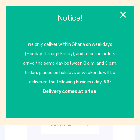
Leave a Reply
Notice!
We only deliver within Ghana on weekdays
(Monday through Friday), and all online orders
arrive the same day between 8 a.m. and 5 p.m.
Orders placed on holidays or weekends will be
delivered the following business day.
NB:
Delivery comes at a fee.