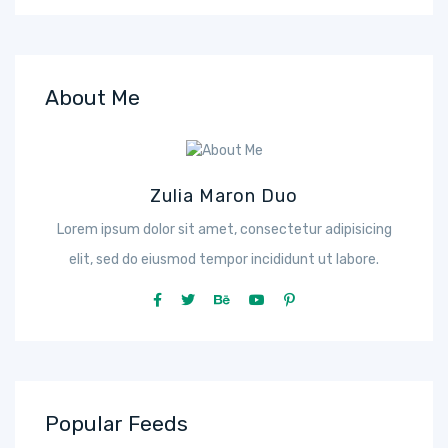
About Me
Zulia Maron Duo
Lorem ipsum dolor sit amet, consectetur adipisicing
elit, sed do eiusmod tempor incididunt ut labore.
Popular Feeds