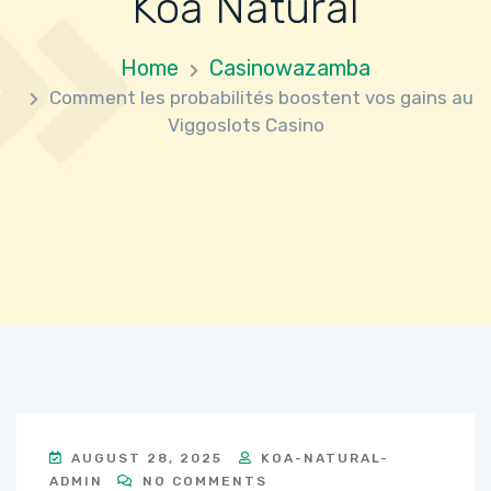
Koa Natural
Home
Casinowazamba
Comment les probabilités boostent vos gains au
Viggoslots Casino
AUGUST 28, 2025
KOA-NATURAL-
ADMIN
NO COMMENTS